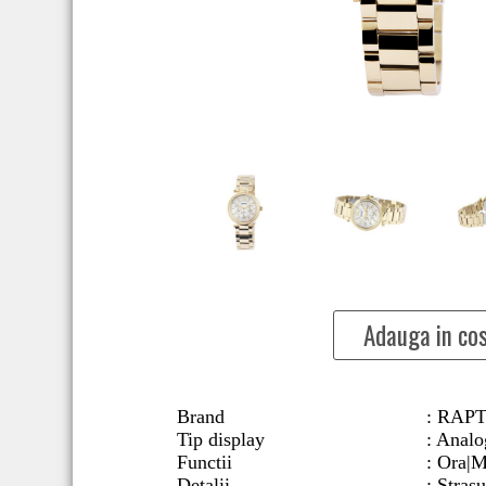
Adauga in co
Brand
: RAP
Tip display
: Analo
Functii
: Ora|M
Detalii
: Strasu