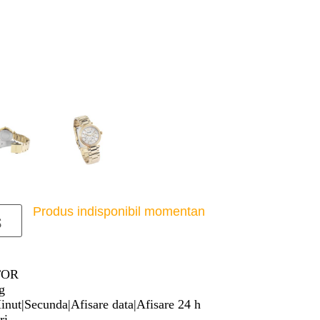
Produs indisponibil momentan
s
TOR
g
inut|Secunda|Afisare data|Afisare 24 h
ri