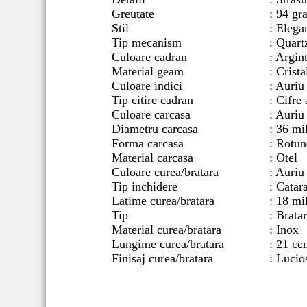
Greutate
: 94 gr
Stil
: Elega
Tip mecanism
: Quart
Culoare cadran
: Argin
Material geam
: Crist
Culoare indici
: Auriu
Tip citire cadran
: Cifre 
Culoare carcasa
: Auriu
Diametru carcasa
: 36 mi
Forma carcasa
: Rotun
Material carcasa
: Otel
Culoare curea/bratara
: Auriu
Tip inchidere
: Catar
Latime curea/bratara
: 18 mi
Tip
: Brata
Material curea/bratara
: Inox
Lungime curea/bratara
: 21 ce
Finisaj curea/bratara
: Lucio