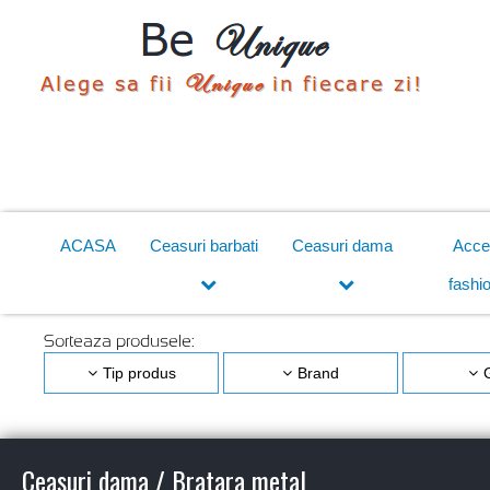
ACASA
Ceasuri barbati
Ceasuri dama
Acce
fashi
Sorteaza produsele:
Tip produs
Brand
Ceasuri dama / Bratara metal