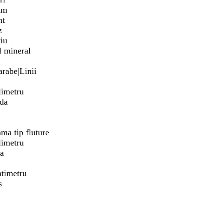
am
nt
z
tiu
al mineral
arabe|Linii
limetru
da
ama tip fluture
limetru
ra
ntimetru
s