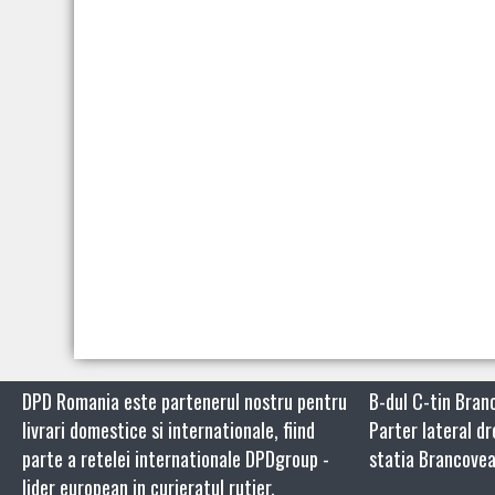
DPD Romania este partenerul nostru pentru
B-dul C-tin Branc
livrari domestice si internationale, fiind
Parter lateral d
parte a retelei internationale DPDgroup -
statia Brancove
lider european in curieratul rutier.