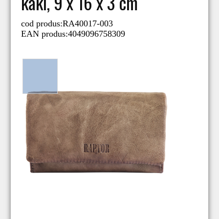
kaki, 9 x 16 x 3 cm
cod produs:
RA40017-003
EAN produs:
4049096758309